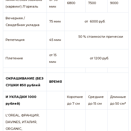
6800
7500
9000
(карвинг) Л'ореаль
мин
Вечерняя /
75 мин
от 6000 руб.
Свадебная укладка
50 % стоимости прически
Репетиция
45 мин
от 15
Плетение
от 1200 руб.
мин
ОКРАШИВАНИЕ (БЕЗ
ВРЕМЯ
СУШКИ 850 рублей
И УКЛАДКИ 1000
Короткие
Средние
Длинные
рублей)
до 7 см
до 15 см
до 50 см*
L'OREAL, ФРАНЦИЯ;
DAVINES, ИТАЛИЯ;
ORGANIC,