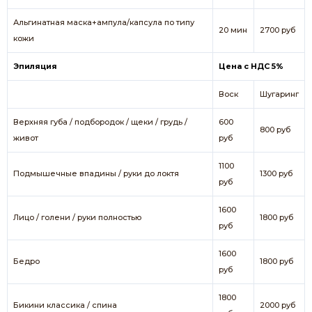
Альгинатная маска+ампула/капсула по типу
20 мин
2700 руб
кожи
Эпиляция
Цена с НДС 5%
Воск
Шугаринг
Верхняя губа / подбородок / щеки / грудь /
600
800 руб
живот
руб
1100
Подмышечные впадины / руки до локтя
1300 руб
руб
1600
Лицо / голени / руки полностью
1800 руб
руб
1600
Бедро
1800 руб
руб
1800
Бикини классика / спина
2000 руб