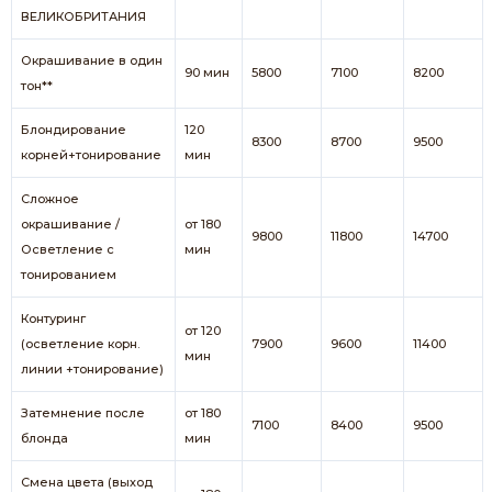
ВЕЛИКОБРИТАНИЯ
Окрашивание в один
90 мин
5800
7100
8200
тон**
Блондирование
120
8300
8700
9500
корней+тонирование
мин
Сложное
окрашивание /
от 180
9800
11800
14700
Осветление с
мин
тонированием
Контуринг
от 120
(осветление корн.
7900
9600
11400
мин
линии +тонирование)
Затемнение после
от 180
7100
8400
9500
блонда
мин
Смена цвета (выход