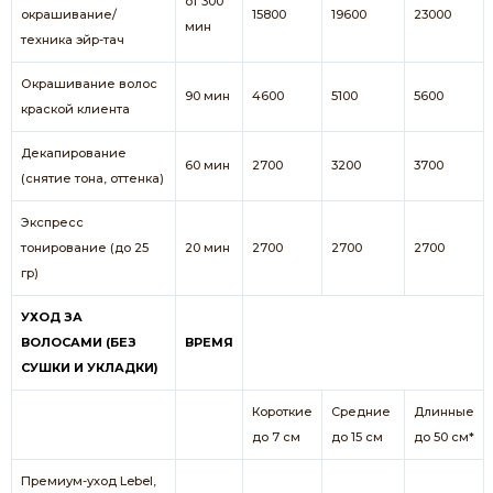
от 300
окрашивание/
15800
19600
23000
мин
техника эйр-тач
Окрашивание волос
90 мин
4600
5100
5600
краской клиента
Декапирование
60 мин
2700
3200
3700
(снятие тона, оттенка)
Экспресс
тонирование (до 25
20 мин
2700
2700
2700
гр)
УХОД ЗА
ВОЛОСАМИ (БЕЗ
ВРЕМЯ
СУШКИ И УКЛАДКИ)
Короткие
Средние
Длинные
до 7 см
до 15 см
до 50 см*
Премиум-уход Lebel,