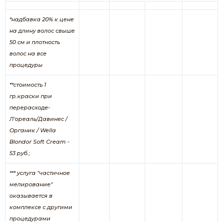
*
надбавка 20% к цене
на длину волос свыше
50 см и плотность
волос на все
процедуры
**
стоимость 1
гр.краски при
перерасходе-
Л'ореаль/Давинес /
Органик / Wella
Blondor Soft Cream -
53 руб.;
*** услуга "частичное
мелирование"
оказывается в
комплексе с другими
процедурами