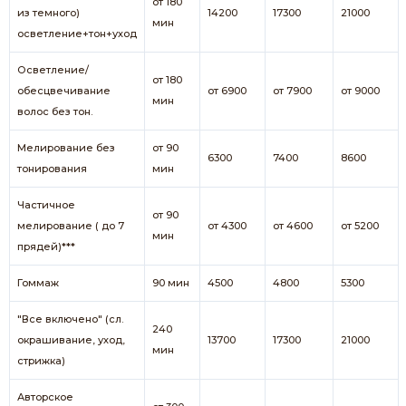
от 180
из темного)
14200
17300
21000
мин
осветление+тон+уход
Осветление/
от 180
обесцвечивание
от 6900
от 7900
от 9000
мин
волос без тон.
Мелирование без
от 90
6300
7400
8600
тонирования
мин
Частичное
от 90
мелирование ( до 7
от 4300
от 4600
от 5200
мин
прядей)***
Гоммаж
90 мин
4500
4800
5300
"Все включено" (сл.
240
окрашивание, уход,
13700
17300
21000
мин
стрижка)
Авторское