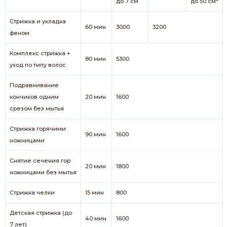
до 7 см
до 50 см*
Стрижка и укладка
60 мин
3000
3200
феном
Комплекс стрижка +
80 мин
5300
уход по типу волос
Подравнивание
кончиков одним
20 мин
1600
срезом без мытья
Стрижка горячими
90 мин
1600
ножницами
Снятие сечения гор
20 мин
1800
ножницами без мытья
Стрижка челки
15 мин
800
Детская стрижка (до
40 мин
1600
7 лет)