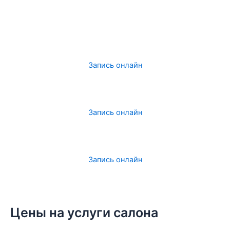
Клиенты о нас:
«Отличное расположение в ТРЦ с закрытой парковкой
(что так важно для долгосрочной укладки)»
Запись онлайн
Клиенты о нас:
«Всегда на высоком профессиональном уровне, можно
смело записываться к любому мастеру»
Запись онлайн
Клиенты о нас:
«Удобно, когда все услуги можно получить в одном
месте»
Запись онлайн
Цены на услуги салона